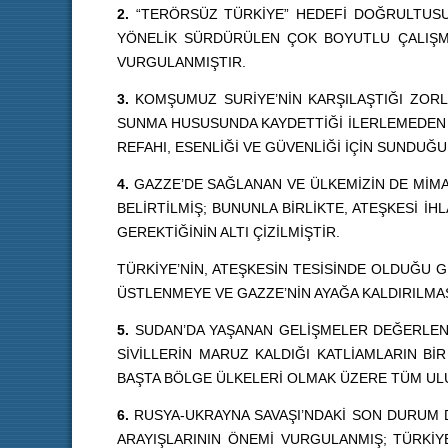
2.
“TERÖRSÜZ TÜRKİYE” HEDEFİ DOĞRULTUSUND
YÖNELİK SÜRDÜRÜLEN ÇOK BOYUTLU ÇALIŞMA
VURGULANMIŞTIR.
3.
KOMŞUMUZ SURİYE’NİN KARŞILAŞTIĞI ZORL
SUNMA HUSUSUNDA KAYDETTİĞİ İLERLEMEDEN D
REFAHI, ESENLİĞİ VE GÜVENLİĞİ İÇİN SUNDUĞ
4.
GAZZE’DE SAĞLANAN VE ÜLKEMİZİN DE MİMAR
BELİRTİLMİŞ; BUNUNLA BİRLİKTE, ATEŞKESİ İ
GEREKTİĞİNİN ALTI ÇİZİLMİŞTİR.
TÜRKİYE’NİN, ATEŞKESİN TESİSİNDE OLDUĞU 
ÜSTLENMEYE VE GAZZE’NİN AYAĞA KALDIRILMAS
5.
SUDAN’DA YAŞANAN GELİŞMELER DEĞERLEND
SİVİLLERİN MARUZ KALDIĞI KATLİAMLARIN B
BAŞTA BÖLGE ÜLKELERİ OLMAK ÜZERE TÜM UL
6.
RUSYA-UKRAYNA SAVAŞI’NDAKİ SON DURUM D
ARAYIŞLARININ ÖNEMİ VURGULANMIŞ; TÜRKİYE