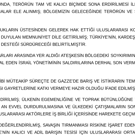
A, TERÖRÜN TAM VE KALICI BİÇİMDE SONA ERDİRİLMESİ İLE 
LAR ELE ALINMIŞ; BÖLGEMİZİN GELECEĞİNDE TERÖRÜN VE 
UKLARIN ÜSTESİNDEN GELEREK HAK ETTİĞİ ULUSLARARASI KO
UYULAN MEMNUNİYET DİLE GETİRİLMİŞ; TÜRKİYE’NİN, KARDEŞ
U DESTEĞİ SÜRDÜRECEĞİ BELİRTİLMİŞTİR.
LARI ARASINDA YER ALDIĞI ATEŞKESİN BÖLGEDEKİ SOYKIRIMIN
HLAL EDEN İSRAİL YÖNETİMİNİN SALDIRILARINA DERHAL SON VE
GİBİ MÜTEAKİP SÜREÇTE DE GAZZE’DE BARIŞ VE İSTİKRARIN 
I GAYRETLERİNE KATKI VERMEYE HAZIR OLDUĞU İFADE EDİLMİŞ
İRİLMİŞ; ÜLKENİN EGEMENLİĞİNE VE TOPRAK BÜTÜNLÜĞÜNE Y
İR AN EVVEL DURDURULMASINA VE ÜLKEDEKİ ÇATIŞMALARIN SON
USLARARASI AKTÖRLERE İŞ BİRLİĞİ İÇERİSİNDE HAREKETE GEÇ
EĞERLENDİRİLMİŞ, SAVAŞIN TIRMANMASI RİSKİNE İŞARET EDE
’NİN KALICI VE ADİL BARIŞIN TESİSİ İÇİN ULUSLARARASI ORT