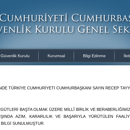
i Güvenlik Kurulu
Kurumsal
Bilgi Edinme
İlet
İHİNDE TÜRKİYE CUMHURİYETİ CUMHURBAŞKANI SAYIN RECEP TAY
ÜTLERİ BAŞTA OLMAK ÜZERE MİLLÎ BİRLİK VE BERABERLİĞİMİZ
IŞINDA AZİM, KARARLILIK VE BAŞARIYLA YÜRÜTÜLEN FAA
 BİLGİ SUNULMUŞTUR.