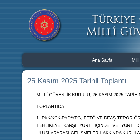
Ana Sayfa
Mill
26 Kasım 2025 Tarihli Toplantı
MİLLÎ GÜVENLİK KURULU, 26 KASIM 2025 TAR
TOPLANTIDA;
1.
PKK/KCK-PYD/YPG, FETÖ VE DEAŞ TERÖR ÖRG
TEHLİKEYE KARŞI YURT İÇİNDE VE YURT D
ULUSLARARASI GELİŞMELER HAKKINDA KURULA