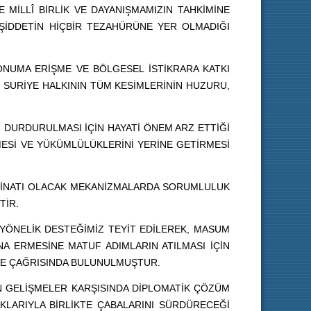
MİLLÎ BİRLİK VE DAYANIŞMAMIZIN TAHKİMİNE
ŞİDDETİN HİÇBİR TEZAHÜRÜNE YER OLMADIĞI
NUMA ERİŞME VE BÖLGESEL İSTİKRARA KATKI
 SURİYE HALKININ TÜM KESİMLERİNİN HUZURU,
 DURDURULMASI İÇİN HAYATİ ÖNEM ARZ ETTİĞİ
RMESİ VE YÜKÜMLÜLÜKLERİNİ YERİNE GETİRMESİ
TEMİNATI OLACAK MEKANİZMALARDA SORUMLULUK
TİR.
ÖNELİK DESTEĞİMİZ TEYİT EDİLEREK, MASUM
A ERMESİNE MATUF ADIMLARIN ATILMASI İÇİN
ME ÇAĞRISINDA BULUNULMUŞTUR.
N GELİŞMELER KARŞISINDA DİPLOMATİK ÇÖZÜM
AKLARIYLA BİRLİKTE ÇABALARINI SÜRDÜRECEĞİ