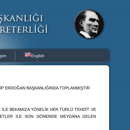
işim
English
YİP ERDOĞAN BAŞKANLIĞINDA TOPLANMIŞTIR.
 İLE BEKAMIZA YÖNELİK HER TÜRLÜ TEHDİT VE
LİYETLER İLE SON DÖNEMDE MEYDANA GELEN